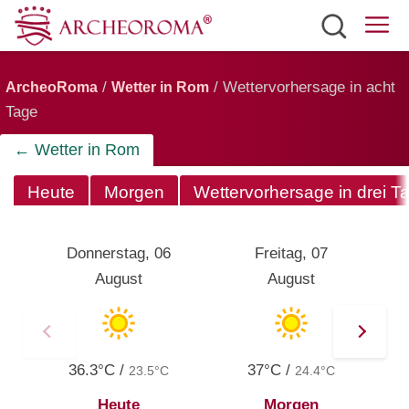
Sehenswürdigkeiten
/
/ Wettervorhersage in acht
ArcheoRoma
Wetter in Rom
Tickets
Tage
Verkersmittel
← Wetter in Rom
Wetter
Heute
Morgen
Wettervorhersage in drei T
Deutsch
Donnerstag, 06
Freitag, 07
August
August
36.3°C /
37°C /
23.5°C
24.4°C
Heute
Morgen