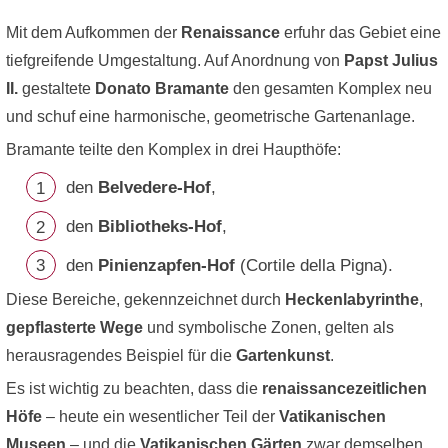
Mit dem Aufkommen der
Renaissance
erfuhr das Gebiet eine
tiefgreifende Umgestaltung. Auf Anordnung von
Papst Julius
II.
gestaltete
Donato Bramante
den gesamten Komplex neu
und schuf eine harmonische, geometrische Gartenanlage.
Bramante teilte den Komplex in drei Haupthöfe:
den
Belvedere-Hof
,
den
Bibliotheks-Hof
,
den
Pinienzapfen-Hof
(Cortile della Pigna).
Diese Bereiche, gekennzeichnet durch
Heckenlabyrinthe
,
gepflasterte Wege
und symbolische Zonen, gelten als
herausragendes Beispiel für die
Gartenkunst
.
Es ist wichtig zu beachten, dass die
renaissancezeitlichen
Höfe
– heute ein wesentlicher Teil der
Vatikanischen
Museen
– und die
Vatikanischen Gärten
zwar demselben