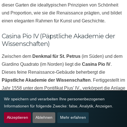
dieser Garten die idealtypischen Prinzipien von Schönheit
und Proportion, wie sie die Renaissance prägten, und bildet
einen eleganten Rahmen für Kunst und Geschichte.
Casina Pio IV (Päpstliche Akademie der
Wissenschaften)
Zwischen dem
Denkmal für St. Petrus
(im Süden) und dem
Giardino Quadrato (im Norden) liegt die
Casina Pio IV
.
Dieses feine Renaissance-Gebäude beherbergt die
Päpstliche Akademie der Wissenschaften
. Fertiggestellt im
Jahr 1558 unter dem Pontifikat Pius’ IV., verkörpert die Anlage
die Verbindung von Kunst, Wissenschaft und Spiritualität und
Wir speichern und verarbeiten Ihre personenbezogenen
ist bis heute ein bedeutendes Zentrum für Studien und
Informationen für folgende Zwecke:
false, Analytik, Anzeigen
.
Forschung innerhalb des Heiligen Stuhls.
Akzeptieren
Ablehnen
Mehr erfahren