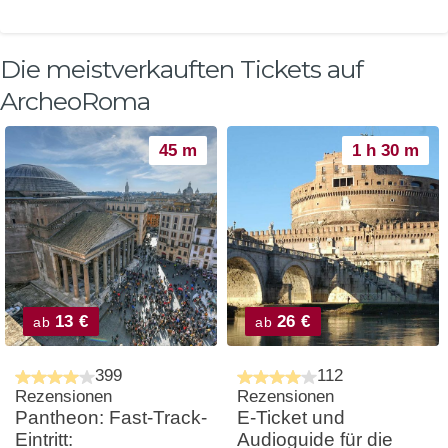
Die meistverkauften Tickets auf
ArcheoRoma
45 m
1 h 30 m
13 €
26 €
ab
ab
399
112
Rezensionen
Rezensionen
Pantheon: Fast-Track-
E-Ticket und
Eintritt:
Audioguide für die