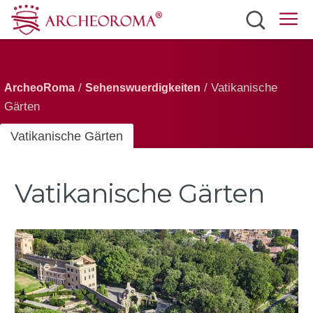
Sehenswürdigkeiten
Tickets
/
/ Vatikanische
ArcheoRoma
Sehenswuerdigkeiten
Gärten
Verkersmittel
Vatikanische Gärten
Wetter
Deutsch
Vatikanische Gärten