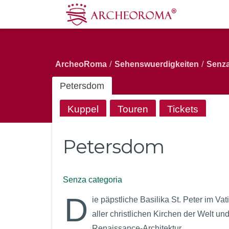
/
/
ArcheoRoma
Sehenswuerdigkeiten
Senza
Petersdom
Kuppel
Touren
Tickets
Petersdom
Senza categoria
D
ie päpstliche Basilika St. Peter im Vat
aller christlichen Kirchen der Welt u
Renaissance-Architektur.