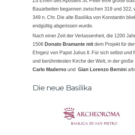
Zu Ehren des Apostels St. Peter eine große Basi
Bauarbeiten begannen zwischen 319 und 322, w
349 n. Chr. Die alte Basilika von Konstantin blie
endgültig abgerissen wurde.
Nach einer Zeit der Verlassenheit, die 1200 Jah
1506
Donato Bramante mit
dem Projekt für de
Ehrgeiz von Papst Julius II. Für sich selbst un
und berühmtesten Kirche der Welt, in der große
Carlo Maderno
und
Gian Lorenzo Bernini
arb
Die neue Basilika