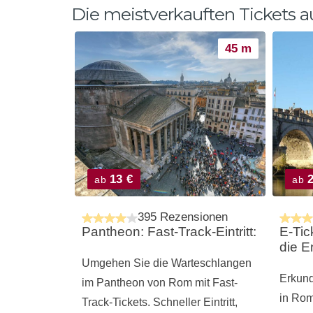
Die meistverkauften Tickets 
45 m
13 €
2
ab
ab
395 Rezensionen
Pantheon: Fast-Track-Eintritt:
E-Tic
die E
Umgehen Sie die Warteschlangen
Erkund
im Pantheon von Rom mit Fast-
in Rom
Track-Tickets. Schneller Eintritt,