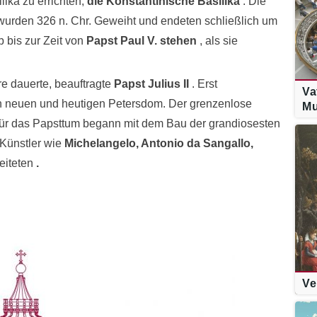
lika zu errichten,
die Konstantinische Basilika
. Die
urden 326 n. Chr. Geweiht und endeten schließlich um
b bis zur Zeit von
Papst Paul V. stehen
, als sie
re dauerte, beauftragte
Papst Julius II
. Erst
Va
n neuen und heutigen Petersdom. Der grenzenlose
M
d für das Papsttum begann mit dem Bau der grandiosesten
 Künstler wie
Michelangelo, Antonio da Sangallo,
eiteten
.
Ve