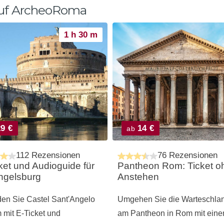
auf ArcheoRoma
1 h 30 m
9 €
14 €
ab
112 Rezensionen
76 Rezensionen
ket und Audioguide für
Pantheon Rom: Ticket o
ngelsburg
Anstehen
en Sie Castel Sant'Angelo
Umgehen Sie die Warteschla
 mit E-Ticket und
am Pantheon in Rom mit ein