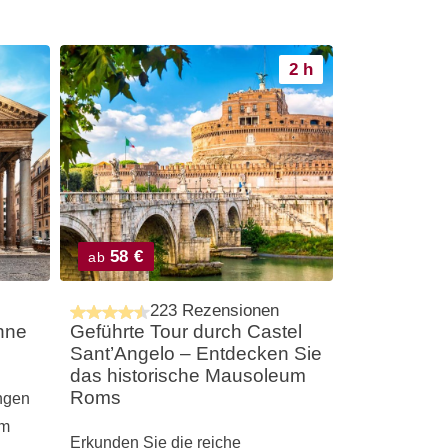
2 h
58 €
ab
223 Rezensionen
hne
Geführte Tour durch Castel
Sant’Angelo – Entdecken Sie
das historische Mausoleum
Roms
ngen
em
Erkunden Sie die reiche