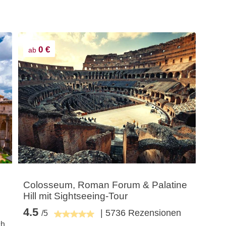
0 €
ab
Colosseum, Roman Forum & Palatine
Hill mit Sightseeing-Tour
4.5
| 5736 Rezensionen
/5
ch