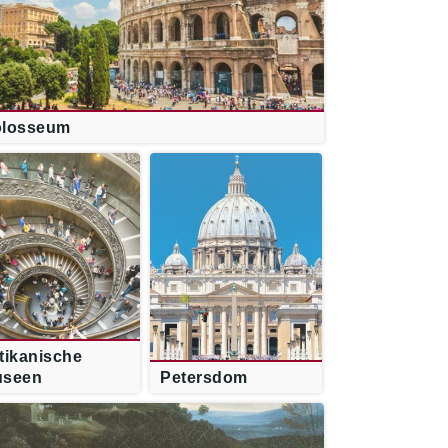
losseum
tikanische
useen
Petersdom