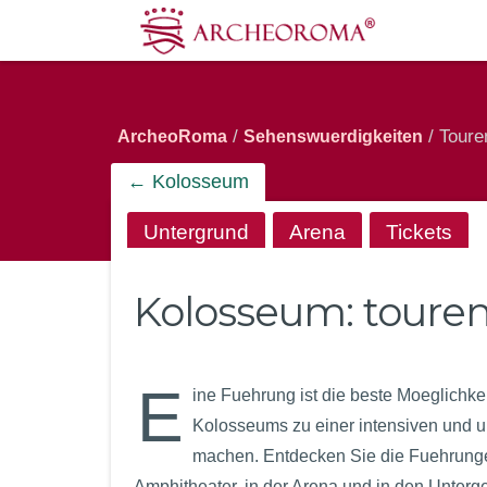
/
/ Toure
ArcheoRoma
Sehenswuerdigkeiten
← Kolosseum
Untergrund
Arena
Tickets
Kolosseum:
toure
E
ine Fuehrung ist die beste Moeglichke
Kolosseums zu einer intensiven und 
machen. Entdecken Sie die Fuehrung
Amphitheater, in der Arena und in den Unter