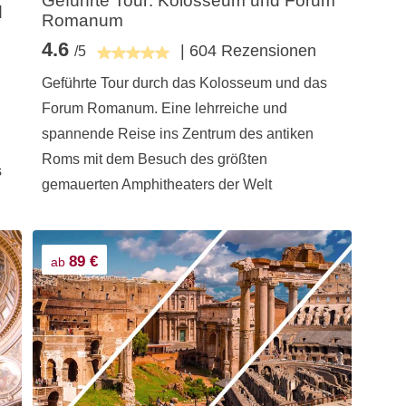
Geführte Tour: Kolosseum und Forum
d
Romanum
4.6
| 604 Rezensionen
/5
Geführte Tour durch das Kolosseum und das
Forum Romanum. Eine lehrreiche und
spannende Reise ins Zentrum des antiken
Roms mit dem Besuch des größten
s
gemauerten Amphitheaters der Welt
89 €
ab