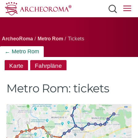
Sehenswürdigkeiten
Tickets
/
/ Tickets
ArcheoRoma
Metro Rom
Verkersmittel
← Metro Rom
Wetter
Karte
Fahrpläne
Deutsch
Metro Rom:
tickets