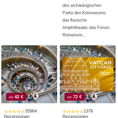
des archäologischen
Parks des Kolosseums:
das flavische
Amphitheater, das Forum
Romanum...
42 €
72 €
ab
ab
35964
1376
Rezensionen
Rezensionen