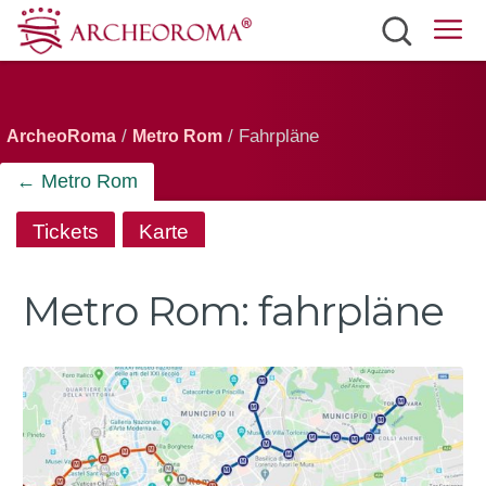
Sehenswürdigkeiten
Tickets
/
/ Fahrpläne
ArcheoRoma
Metro Rom
Verkersmittel
← Metro Rom
Wetter
Tickets
Karte
Deutsch
Metro Rom:
fahrpläne