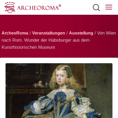
Sehenswürdigkeiten
Tickets
/
/
/ Von Wien
ArcheoRoma
Veranstaltungen
Ausstellung
nach Rom. Wunder der Habsburger aus dem
Verkersmittel
Kunsthistorischen Museum
Wetter
Deutsch