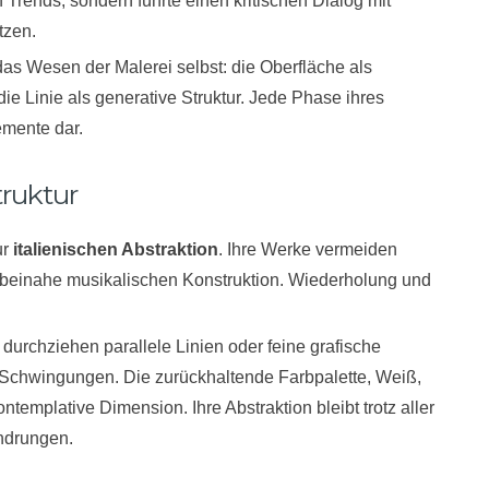
n Trends, sondern führte einen kritischen Dialog mit
tzen.
 das Wesen der Malerei selbst: die Oberfläche als
ie Linie als generative Struktur. Jede Phase ihres
emente dar.
ruktur
ur
italienischen Abstraktion
. Ihre Werke vermeiden
n, beinahe musikalischen Konstruktion. Wiederholung und
 durchziehen parallele Linien oder feine grafische
e Schwingungen. Die zurückhaltende Farbpalette, Weiß,
ntemplative Dimension. Ihre Abstraktion bleibt trotz aller
chdrungen.