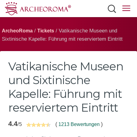
Sehenswürdigkeiten
/
/ Vatikanische Museen und
ArcheoRoma
Tickets
Tickets
Sixtinische Kapelle: Führung mit reserviertem Eintritt
Verkersmittel
Wetter
Vatikanische Museen
Deutsch
und Sixtinische
Kapelle: Führung mit
reserviertem Eintritt
4.4
(
)
/5
1213 Bewertungen