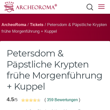
Sehenswürdigkeiten
/
/ Petersdom & Päpstliche Krypten
ArcheoRoma
Tickets
Tickets
frühe Morgenführung + Kuppel
Verkersmittel
Wetter
Petersdom &
Deutsch
Päpstliche Krypten
frühe Morgenführung
+ Kuppel
4.5
(
)
/5
359 Bewertungen